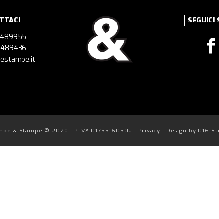
TTACI
SEGUICI 
1 489955
 489436
estampe.it
mpe & Stampe © 2020 | P.IVA 01755160502 |
Privacy
| Design by
016 St